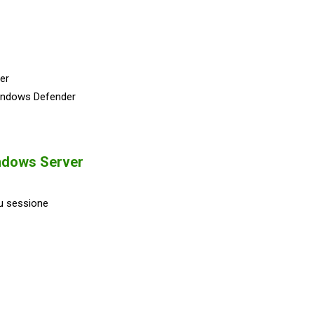
er
 Windows Defender
indows Server
su sessione