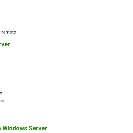
er remoto
rver
po
ore
 in Windows Server