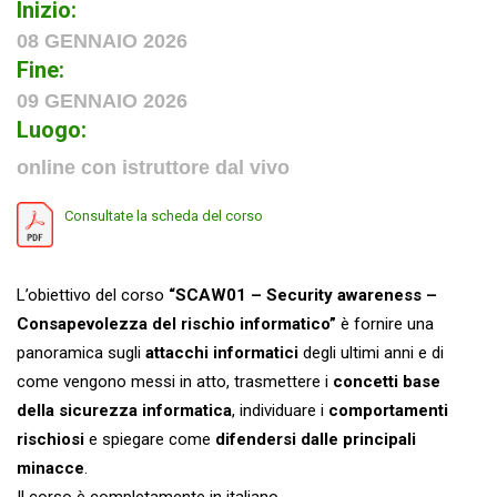
Inizio:
08 GENNAIO 2026
Fine:
09 GENNAIO 2026
Luogo:
online con istruttore dal vivo
Consultate la scheda del corso
L’obiettivo del corso
“SCAW01 – Security awareness –
Consapevolezza del rischio informatico”
è fornire una
panoramica sugli
attacchi informatici
degli ultimi anni e di
come vengono messi in atto, trasmettere i
concetti base
della sicurezza informatica
, individuare i
comportamenti
rischiosi
e spiegare come
difendersi dalle principali
minacce
.
Il corso è completamente in italiano.