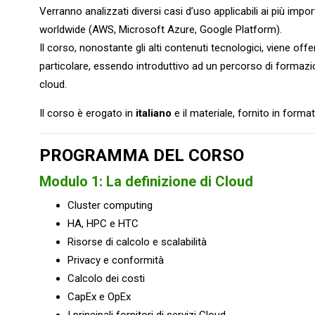
Verranno analizzati diversi casi d’uso applicabili ai più impor
worldwide (AWS, Microsoft Azure, Google Platform).
Il corso, nonostante gli alti contenuti tecnologici, viene of
particolare, essendo introduttivo ad un percorso di formazi
cloud.
Il corso è erogato in
italiano
e il materiale, fornito in format
PROGRAMMA DEL CORSO
Modulo 1: La definizione di Cloud
Cluster computing
HA, HPC e HTC
Risorse di calcolo e scalabilità
Privacy e conformità
Calcolo dei costi
CapEx e OpEx
I principali fornitori di servizi Cloud