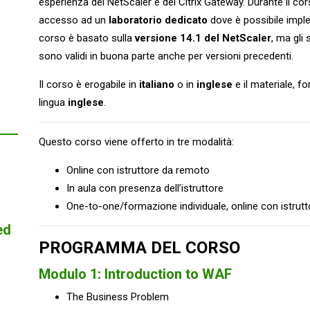
esperienza del NetScaler e del Citrix Gateway. Durante il cor
accesso ad un
laboratorio dedicato
dove è possibile imple
corso è basato sulla
versione 14.1 del NetScaler
, ma gli 
sono validi in buona parte anche per versioni precedenti.
Il corso è erogabile in
italiano
o in
inglese
e il materiale, fo
lingua
inglese
.
Questo corso viene offerto in tre modalità:
Online con istruttore da remoto
In aula con presenza dell’istruttore
One-to-one/formazione individuale, online con istrut
ed
PROGRAMMA DEL CORSO
Modulo 1: Introduction to WAF
The Business Problem