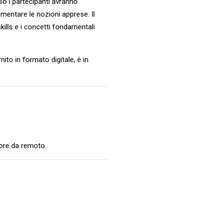
so i partecipanti avranno
mentare le nozioni apprese. Il
skills e i concetti fondamentali
rnito in formato digitale, è in
tore da remoto