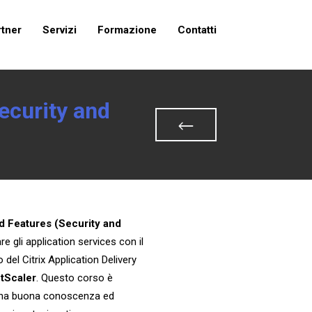
rtner
Servizi
Formazione
Contatti
ecurity and
 Features (Security and
e gli application services con il
 del Citrix Application Delivery
etScaler
. Questo corso è
 una buona conoscenza ed